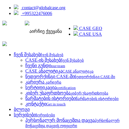
contact@globalcase.org
+995322476006
ENGLISH
CASE GEO
აირჩიე ქვეყანა
CASE USA
ჩვენ შესახებ
ჩვენ შესახებ
CASE-ის შესახებ
ჩვენ შესახებ
ჩვენი გუნდი
our-team
CASE ანალიტიკა
CASE ანალიტიკა
ნეთვორქინგი CASE-ში
ნეთვორქინგი CASE-ში
კარიერა
კარიერა
სერტიფიკაცია
certification
კიბერ უსაფრთხოება
კიბერ უსაფრთხოება
წარმატების ისტორიები
წარმატების ისტორიები
კონტაქტი
Get in touch
ბლოგი
სერვისები
სერვისები
პერსონალურ მონაცემთა დაცვა
პერსონალურ
მონაცემთა დაცვის ოფიცერი