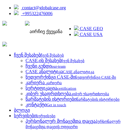
contact@globalcase.org
+995322476006
ENGLISH
CASE GEO
აირჩიე ქვეყანა
CASE USA
ჩვენ შესახებ
ჩვენ შესახებ
CASE-ის შესახებ
ჩვენ შესახებ
ჩვენი გუნდი
our-team
CASE ანალიტიკა
CASE ანალიტიკა
ნეთვორქინგი CASE-ში
ნეთვორქინგი CASE-ში
კარიერა
კარიერა
სერტიფიკაცია
certification
კიბერ უსაფრთხოება
კიბერ უსაფრთხოება
წარმატების ისტორიები
წარმატების ისტორიები
კონტაქტი
Get in touch
ბლოგი
სერვისები
სერვისები
პერსონალურ მონაცემთა დაცვა
პერსონალურ
მონაცემთა დაცვის ოფიცერი