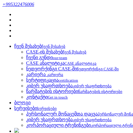
+995322476006
ჩვენ შესახებ
ჩვენ შესახებ
CASE-ის შესახებ
ჩვენ შესახებ
ჩვენი გუნდი
our-team
CASE ანალიტიკა
CASE ანალიტიკა
ნეთვორქინგი CASE-ში
ნეთვორქინგი CASE-ში
კარიერა
კარიერა
სერტიფიკაცია
certification
კიბერ უსაფრთხოება
კიბერ უსაფრთხოება
წარმატების ისტორიები
წარმატების ისტორიები
კონტაქტი
Get in touch
ბლოგი
სერვისები
სერვისები
პერსონალურ მონაცემთა დაცვა
პერსონალურ მონა
კიბერ უსაფრთხოება
კიბერ უსაფრთხოება
კორპორაციული ტრენინგები
კორპორაციული ტრენ