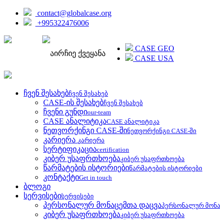
contact@globalcase.org
+995322476006
ENGLISH
CASE GEO
აირჩიე ქვეყანა
CASE USA
ჩვენ შესახებ
ჩვენ შესახებ
CASE-ის შესახებ
ჩვენ შესახებ
ჩვენი გუნდი
our-team
CASE ანალიტიკა
CASE ანალიტიკა
ნეთვორქინგი CASE-ში
ნეთვორქინგი CASE-ში
კარიერა
კარიერა
სერტიფიკაცია
certification
კიბერ უსაფრთხოება
კიბერ უსაფრთხოება
წარმატების ისტორიები
წარმატების ისტორიები
კონტაქტი
Get in touch
ბლოგი
სერვისები
სერვისები
პერსონალურ მონაცემთა დაცვა
პერსონალურ მონა
კიბერ უსაფრთხოება
კიბერ უსაფრთხოება