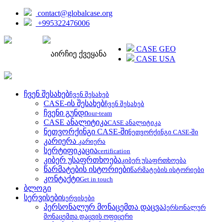
contact@globalcase.org
+995322476006
ENGLISH
CASE GEO
აირჩიე ქვეყანა
CASE USA
ჩვენ შესახებ
ჩვენ შესახებ
CASE-ის შესახებ
ჩვენ შესახებ
ჩვენი გუნდი
our-team
CASE ანალიტიკა
CASE ანალიტიკა
ნეთვორქინგი CASE-ში
ნეთვორქინგი CASE-ში
კარიერა
კარიერა
სერტიფიკაცია
certification
კიბერ უსაფრთხოება
კიბერ უსაფრთხოება
წარმატების ისტორიები
წარმატების ისტორიები
კონტაქტი
Get in touch
ბლოგი
სერვისები
სერვისები
პერსონალურ მონაცემთა დაცვა
პერსონალურ
მონაცემთა დაცვის ოფიცერი