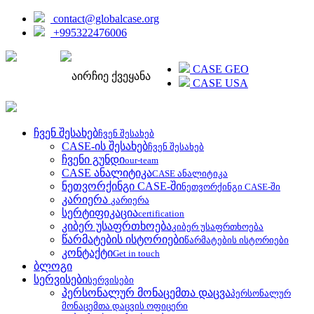
contact@globalcase.org
+995322476006
ENGLISH
CASE GEO
აირჩიე ქვეყანა
CASE USA
ჩვენ შესახებ
ჩვენ შესახებ
CASE-ის შესახებ
ჩვენ შესახებ
ჩვენი გუნდი
our-team
CASE ანალიტიკა
CASE ანალიტიკა
ნეთვორქინგი CASE-ში
ნეთვორქინგი CASE-ში
კარიერა
კარიერა
სერტიფიკაცია
certification
კიბერ უსაფრთხოება
კიბერ უსაფრთხოება
წარმატების ისტორიები
წარმატების ისტორიები
კონტაქტი
Get in touch
ბლოგი
სერვისები
სერვისები
პერსონალურ მონაცემთა დაცვა
პერსონალურ
მონაცემთა დაცვის ოფიცერი