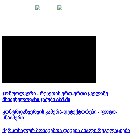
მთავარი
ბლოგი
ზოგადი
ჯონ უოლკერი - რუსეთის ერთ-ერთი ყველაზე
მნიშვნელოვანი ჯაშუში აშშ-ში
კონტრდაზვერვის კამერა-დეტექტორები - ფოტო-
სნაიპერი
პერსონალურ მონაცემთა დაცვის ახალი რეგულაციები