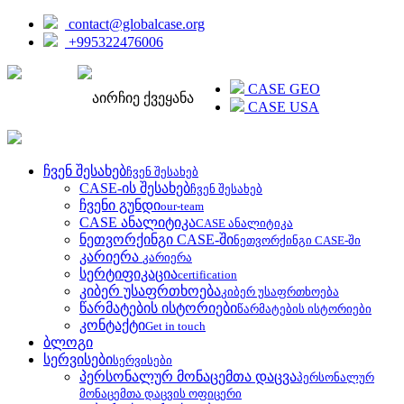
contact@globalcase.org
+995322476006
ENGLISH
CASE GEO
აირჩიე ქვეყანა
CASE USA
ჩვენ შესახებ
ჩვენ შესახებ
CASE-ის შესახებ
ჩვენ შესახებ
ჩვენი გუნდი
our-team
CASE ანალიტიკა
CASE ანალიტიკა
ნეთვორქინგი CASE-ში
ნეთვორქინგი CASE-ში
კარიერა
კარიერა
სერტიფიკაცია
certification
კიბერ უსაფრთხოება
კიბერ უსაფრთხოება
წარმატების ისტორიები
წარმატების ისტორიები
კონტაქტი
Get in touch
ბლოგი
სერვისები
სერვისები
პერსონალურ მონაცემთა დაცვა
პერსონალურ
მონაცემთა დაცვის ოფიცერი