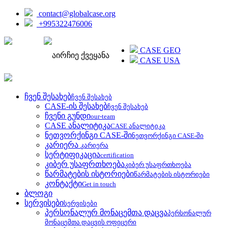
contact@globalcase.org
+995322476006
ENGLISH
CASE GEO
აირჩიე ქვეყანა
CASE USA
ჩვენ შესახებ
ჩვენ შესახებ
CASE-ის შესახებ
ჩვენ შესახებ
ჩვენი გუნდი
our-team
CASE ანალიტიკა
CASE ანალიტიკა
ნეთვორქინგი CASE-ში
ნეთვორქინგი CASE-ში
კარიერა
კარიერა
სერტიფიკაცია
certification
კიბერ უსაფრთხოება
კიბერ უსაფრთხოება
წარმატების ისტორიები
წარმატების ისტორიები
კონტაქტი
Get in touch
ბლოგი
სერვისები
სერვისები
პერსონალურ მონაცემთა დაცვა
პერსონალურ
მონაცემთა დაცვის ოფიცერი