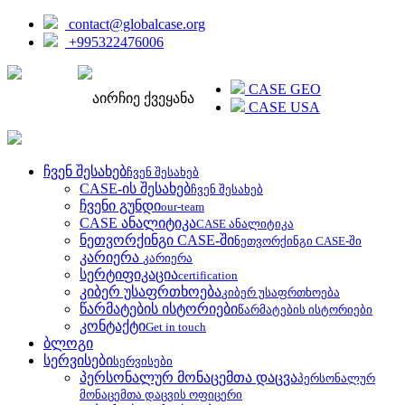
contact@globalcase.org
+995322476006
ENGLISH
CASE GEO
აირჩიე ქვეყანა
CASE USA
ჩვენ შესახებ
ჩვენ შესახებ
CASE-ის შესახებ
ჩვენ შესახებ
ჩვენი გუნდი
our-team
CASE ანალიტიკა
CASE ანალიტიკა
ნეთვორქინგი CASE-ში
ნეთვორქინგი CASE-ში
კარიერა
კარიერა
სერტიფიკაცია
certification
კიბერ უსაფრთხოება
კიბერ უსაფრთხოება
წარმატების ისტორიები
წარმატების ისტორიები
კონტაქტი
Get in touch
ბლოგი
სერვისები
სერვისები
პერსონალურ მონაცემთა დაცვა
პერსონალურ
მონაცემთა დაცვის ოფიცერი